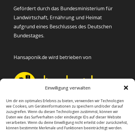
Gefördert durch das Bundesministerium für
Landwirtschaft, Ernährung und Heimat
aufgrund eines Beschlusses des Deutschen
Bundestages.
Hansaponik.de wird betrieben von
Einwilligung verwalten
Um dir ein optimales Erlebnis zu bieten, verwenden wir Technologien
wie Cookies, um Geräteinformationen zu speichern und/oder darauf
Kontakt
zuzugreifen. Wenn du diesen Technologien zustimmst, können wir
Daten wie das Surfverhalten oder eindeutige IDs auf dieser Website
Impressum
verarbeiten. Wenn du deine Einwilligung nicht erteilst oder zurückziehst,
können bestimmte Merkmale und Funktionen beeinträchtigt werden.
Datenschutzerklärung